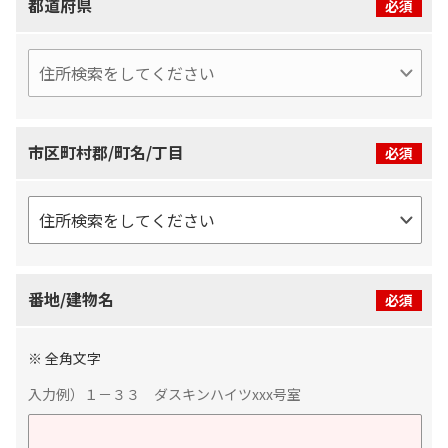
都道府県
必須
市区町村郡/町名/丁目
必須
番地/建物名
必須
※ 全角文字
入力例）１－３３ ダスキンハイツxxx号室